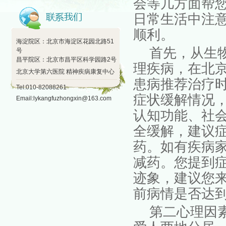
会等几方面帮
日常生活中注
顺利。
海淀院区：北京市海淀区花园北路51
首先，从生
号
昌平院区：北京市昌平区科学园路2号
理疾病，在北京
北京大学第六医院 精神疾病康复中心
患病推荐治疗时
Tel:010-82088261
症状缓解情况
Email:lykangfuzhongxin@163.com
认知功能、社
全缓解，建议症
药。如有疾病
减药。您提到
迹象，建议您
前病情是否达
第二心理因