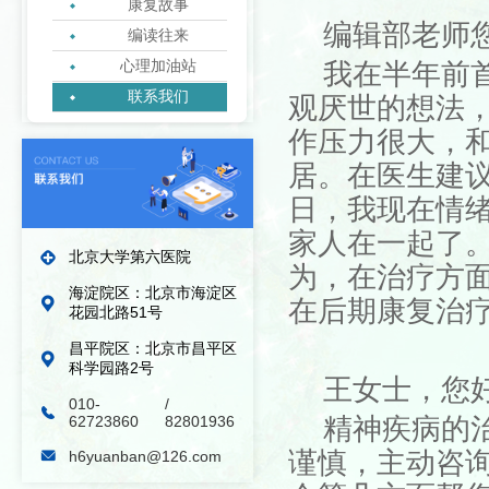
康复故事
编辑部老师
编读往来
心理加油站
我在半年前
联系我们
观厌世的想法
绿丝带志愿者协会
作压力很大，
居。在医生建议
日，我现在情
家人在一起了
北京大学第六医院
为，在治疗方
海淀院区：北京市海淀区
在后期康复治
花园北路51号
昌平院区：北京市昌平区
科学园路2号
王女士，您
010-
/
62723860
82801936
精神疾病的
谨慎，主动咨
h6yuanban@126.com