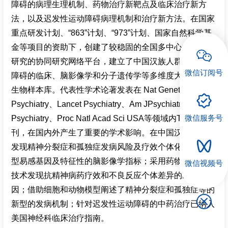
障碍的病理生理机制、药物治疗新靶点及临床治疗新方
法，以及迟发性运动障碍病理机制和治疗新方法。在国家
重点研发计划、“863”计划、“973”计划、国家自然科学基
金等项目的资助下，创建了较稳固的全国多中心临床医学
研究的协同研究网络平台，建立了中国汉族人群常见精神
微信订阅号
障碍的临床、脑影像学和分子遗传学等多维度大数据库及
生物样本库。代表性学术论著发表在 Nat Genet 、Mol
Psychiatry、Lancet Psychiatry、Am JPsychiatry、Biol
微信服务号
Psychiatry、Proc Natl Acad Sci USA等领域内TOP期
刊，在国内外产生了重要的学术影响。在中国汉族人群中
发现精神分裂症和孤独症发病风险及疗效个体化差异的新
型易感基因及特征性的脑影像学指标；采用药物基因组学
微信视频号
技术发现抗精神病药疗效和不良反应个体差异的易感基
因；借助细胞和动物模型阐述了精神分裂症和孤独症等的
新型的发病机制；针对迟发性运动障碍的中药治疗已纳入
美国神经科临床治疗指南。