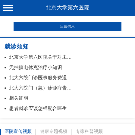
北京大学第六医院
首 页
出诊信息
医院概况
就诊须知
工作动态
北京大学第六医院关于对未…
科室介绍
无抽搐电休克治疗小知识
专家介绍
北大六院门诊医事服务费退…
就诊服务
北大六院门（急）诊诊疗告…
科学研究
相关证明
患者就诊应该怎样配合医生
教育培训
健康科普
医院宣传视频
健康专题视频
专家科普视频
合作支援