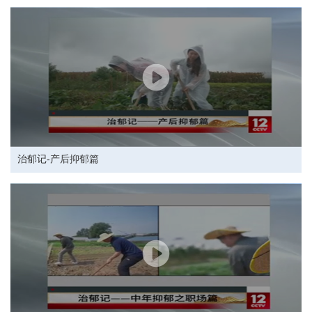
招聘专栏
治郁记-产后抑郁篇