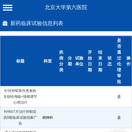
北京大学第六医院
首 页
新药临床试验信息列表
医院概况
是
工作动态
否
疾
开
结
通
科室介绍
病
分
试验
始
束
状
过
操
标题
科室
分
期
单位
日
日
态
伦
作
专家介绍
类
期
期
理
审
就诊服务
批
针对抑郁发作患者的
科学研究
无创经颅磁+情绪调节
是
心理治疗
教育培训
KH607片治疗抑郁症
的II期临床试验招募广
精神科
健康科普
是
告
合作支援