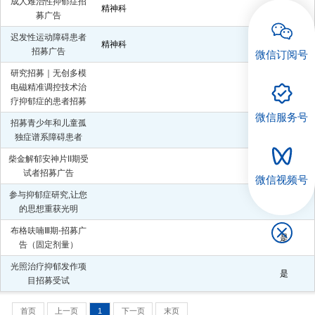
成人难治性抑郁症招
精神科
是
募广告
招聘专栏
迟发性运动障碍患者
精神科
是
招募广告
微信订阅号
研究招募｜无创多模
电磁精准调控技术治
是
疗抑郁症的患者招募
微信服务号
招募青少年和儿童孤
是
独症谱系障碍患者
柴金解郁安神片II期受
是
试者招募广告
微信视频号
参与抑郁症研究,让您
是
的思想重获光明
布格呋喃Ⅲ期-招募广
是
告（固定剂量）
光照治疗抑郁发作项
是
目招募受试
首页
上一页
1
下一页
末页