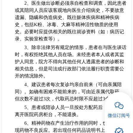
2
、医生做出诊断必须亲自检查和调查，因此患者
或其陪同人员应该客观地向医生介绍病
招聘专栏
史，不要故意
遗漏、隐瞒和伪造病史、既往躯体疾病和精神疾病
史，包括K粉、冰毒、
大麻等精神活性物质的使用
史。必要时应提供相关的既往就诊资料（如：病历记
录、实验室检查等）。
3
、除非法律另有规定的情形，患者在与医生谈话
时，有权拒绝其他人员在场。未经患者本
人或者其监
护人同意，院方不得向其他任何人透露患者的诊断和
相关信息，但是司法或
行政部门依法履行职责需要公
开的情况除外。
4
、建议患者每次复诊均亲自前来（可由亲属陪
同）。如确有困难不能前来的，可由近亲属代取药，
但次数不超过3次，代取药总时限不应超过3个月。
5
、患者或陪诊人员一旦按处方配药后，所配药品
离开医院药房柜台，不能退换。
微信订阅号
6
、精神药物在产生治疗作用的同时，也可能会出
现药物不良反应。若出现任何药品说明书上注明的不