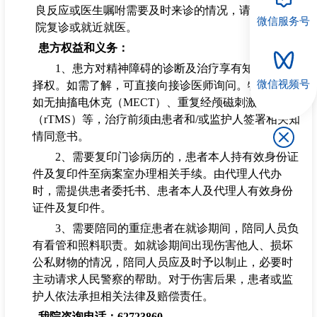
良反应或医生嘱咐需要及时来诊的情况，请及时来本
微信服务号
院复诊或就近就医。
患方权益和义务：
1、
患方对精神障碍的诊断及治疗享有知情权和选
微信视频号
择权。如需了解，可直接向接诊医师询问。特殊治疗
如无抽搐电休克（MECT）、重复经颅磁刺激
（rTMS）等，治疗前须由患者和/或监护人签署相关知
情同意书。
2、
需要复印门诊病历的，患者本人持有效身份证
件及复印件至病案室办理相关手续。由代理人代办
时，需提供患者委托书、
患者本人及代理人有效身份
证件及复印件。
3、
需要陪同的重症患者在就诊期间，陪同人员负
有看管和照料职责。如就诊期间出现伤害他人、损坏
公私财物的情况，陪同人员应及时予以制止，必要时
主动请求人民警察的帮助。对于伤害后果，患者或监
护人依法承担相关法律及赔偿责任。
我院咨询电话：62723860