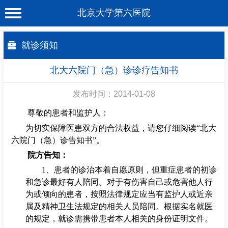
北京大学第六医院
首 页
就诊须知
医院概况
北大六院门（急）诊诊疗告知书
工作动态
发布时间：2014-01-08
科室介绍
尊敬的患者和监护人：
专家介绍
为切实保障医患双方的合法权益，请您仔细阅读
“
北大
六院门（急）诊告知书
”
。
就诊服务
院方告知：
科学研究
1
、患者的诊治本着自愿原则，但重症患者的初诊
和急诊最好有人陪同。对于有伤害自己或
危害他人行
教育培训
为或倾向的患者，按照法律规定应当有监护人或近亲
健康科普
属及精神卫生法规定的
相关人员陪同。根据实名就医
的规定，就诊需携带患者本人相关的身份证明文件。
合作支援