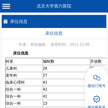
北京大学第六医院
首 页
床位信息
医院概况
床位信息
工作动态
作者：本站编辑
发布时间：2011-12-09
科室介绍
床位信息
专家介绍
科室
编制数
开放数
就诊服务
儿童科
28
30
老年科
27
29
科学研究
临床心理科
41
43
微信订阅号
教育培训
综合一科
41
43
综合一科
41
43
健康科普
综合一科
13
15
合作支援
微信服务号