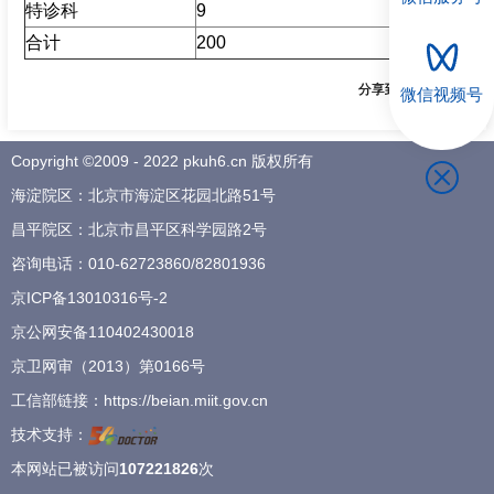
特诊科
9
10
招聘专栏
合计
200
213
分享到：
微信视频号
Copyright ©2009 - 2022 pkuh6.cn 版权所有
海淀院区：北京市海淀区花园北路51号
昌平院区：北京市昌平区科学园路2号
咨询电话：
010-62723860
/
82801936
京ICP备13010316号-2
京公网安备110402430018
京卫网审（2013）第0166号
工信部链接：
https://beian.miit.gov.cn
技术支持：
本网站已被访问
107221826
次