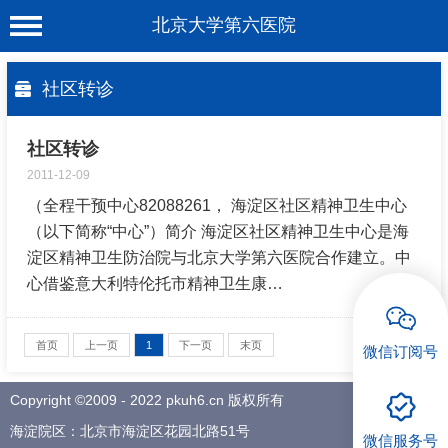
北京大学第六医院
首 页
社区转诊
医院概况
社区转诊
工作动态
2011-12-09
科室介绍
（全程干预中心82088261， 海淀区社区精神卫生中心
（以下简称“中心”）简介 海淀区社区精神卫生中心是海
专家介绍
淀区精神卫生防治院与北京大学第六医院合作建立。中
就诊服务
心借鉴意大利特伦托市精神卫生康…
科学研究
首页
上一页
1
下一页
末页
微信订阅号
教育培训
Copyright ©2009 - 2022 pkuh6.cn 版权所有
健康科普
海淀院区：北京市海淀区花园北路51号
微信服务号
合作支援