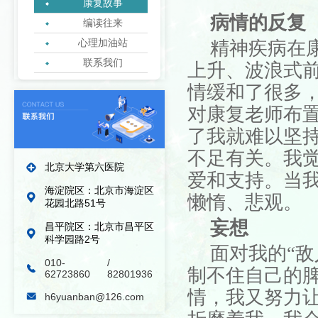
康复故事
病情的反复
编读往来
心理加油站
精神疾病在
联系我们
上升、波浪式
绿丝带志愿者协会
情缓和了很多
对康复老师布
了我就难以
坚
不足
有关
。我
北京大学第六医院
爱和支持。当
海淀院区：北京市海淀区
懒惰
、
悲观。
花园北路51号
妄想
昌平院区：北京市昌平区
科学园路2号
面对我的
“
敌
010-
/
制不住自己的
62723860
82801936
情，我
又努力
h6yuanban@126.com