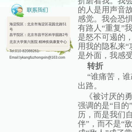
折磨着我
。
我
的人是用声音
感觉。我会恐
海淀院区：北京市海淀区花园北路51
有路人
“
重复
”
号
昌平院区：北京市昌平区科学园路2号
是怒不可遏的
北京大学第六医院 精神疾病康复中心
用我的隐私来
“
Tel:010-82088261
是外面，我感
Email:lykangfuzhongxin@163.com
转折
“
谁痛苦，谁
出路
。
《被讨厌的
强调的是
“
目的
历，而是我们
伴
”
，而不是
“