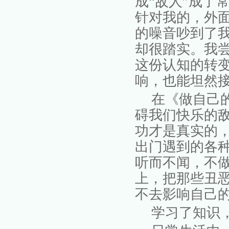
成
“
敌人
”
成了
针对我的，外
的噪音吵到了
却很踏实。我
这份认知的转
响，也能坦然
在《做自己
碍我们快乐的
功才是真实的
出门遇到的各
听而不闻，不
上
，
把那些丑
不去影响自己
学习了知识