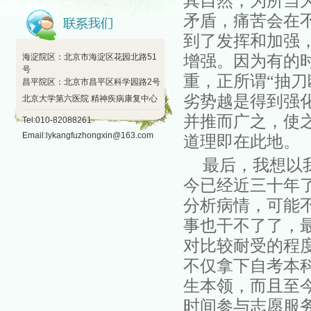
其自然，为所当
矛盾，痛苦会在
到了发挥和加强
海淀院区：北京市海淀区花园北路51
增强。因为有的
号
重，正所谓“抽
昌平院区：北京市昌平区科学园路2号
劣势越是得到强
北京大学第六医院 精神疾病康复中心
并推而广之，使
Tel:010-82088261
Email:lykangfuzhongxin@163.com
道理即在此地。
最后，我想
以
今已经近三十年
分析病情，可能
事也干不了了，
对比较耐受的程
不仅拿下自考本
生本领，而且至
时间参与志愿服