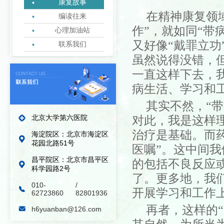
康复故事
在精神康复领
编读往来
作
”，就如同“带
心理加油站
又好像
“戴罪立
联系我们
虽然说得没错，
绿丝带志愿者协会
一直这样下去，
病生活
、学习
和
其实不然，
“
北京大学第六医院
对此，我是这样
治疗是基础。而
海淀院区：北京市海淀区
花园北路51号
医嘱”。这中间
昌平院区：北京市昌平区
的包括不良反应
科学园路2号
了。更多地，我
010-
/
开展学习和工作
62723860
82801936
再者，
这样的
h6yuanban@126.com