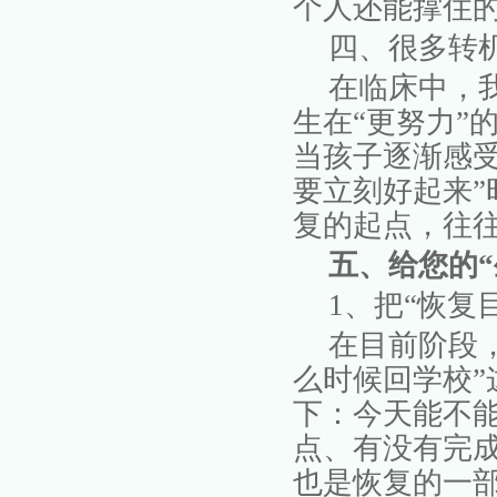
个人还能撑住
四、很多转
在临床中，
生在
“更努力”
当孩子逐渐感受
要立刻好起来
复的起点，往
五、给您的
1
、
把
“恢复
在目前阶段
么时候回学校
下：今天能不
点、有没有完
也是恢复的一