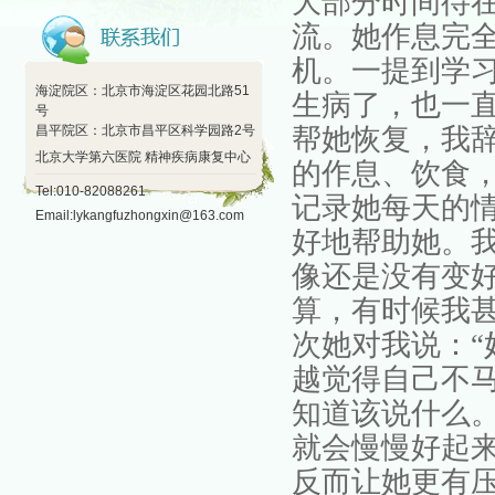
大部分时间待
流。她作息完
机。一提到学
海淀院区：北京市海淀区花园北路51
生病了，也一
号
昌平院区：北京市昌平区科学园路2号
帮她恢复，我
北京大学第六医院 精神疾病康复中心
的作息、饮食
Tel:010-82088261
记录她每天的
Email:lykangfuzhongxin@163.com
好地帮助她。
像还是没有变
算，有时候我
次她对我说：
越觉得自己不
知道该说什么
就会慢慢好起
反而让她更有