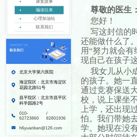
康复故事
尊敬的医生
编读往来
心理加油站
您好！
联系我们
写这封信的
绿丝带志愿者协会
还能做什么了
用
“努力就会有
现自己在孩子
我女儿从小
北京大学第六医院
的孩子。她一
海淀院区：北京市海淀区
花园北路51号
通过竞赛保送
昌平院区：北京市昌平区
校，说上课坐
科学园路2号
上学，还出现
010-
/
怕。我们带她
62723860
82801936
学。她现在没
h6yuanban@126.com