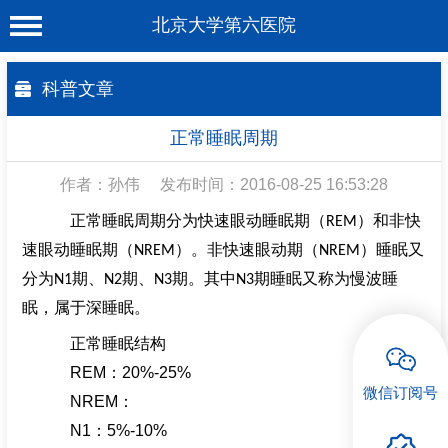
北京大学第六医院
首 页
科普文章
医院概况
正常睡眠周期
工作动态
作者：孙伟
发布时间：2016-08-25 16:53:28
科室介绍
正常睡眠周期分为快速眼动睡眠期（
）和非快
REM
专家介绍
速眼动睡眠期（
）。非快速眼动期（
）睡眠又
NREM
NREM
就诊服务
分为
期、
期、
期。其中
期睡眠又称为慢波睡
N1
N2
N3
N3
眠，属于深睡眠。
科学研究
正常睡眠结构
教育培训
REM
：
20%-25%
微信订阅号
健康科普
NREM
：
N1
：
5%-10%
合作支援