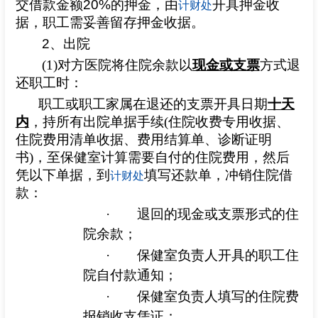
交借款金额
20%
的押金，由
开具押金收
计财处
据，职工需妥善留存押金收据。
招聘专栏
2
、出院
(1)
对方医院将住院余款以
现金或支票
方式退
还职工时：
职工或职工家属在退还的支票开具日期
十天
内
，持所有出院单据手续(住院收费专用收据、
住院费用清单收据、费用结算单、诊断证明
书)，至保健室计算需要自付的住院费用，然后
凭以下单据，到
填写还款单，冲销住院借
计财处
款：
·
退回的现金或支票形式的住
院余款；
·
保健室负责人开具的职工住
院自付款通知；
·
保健室负责人填写的住院费
报销收支凭证；