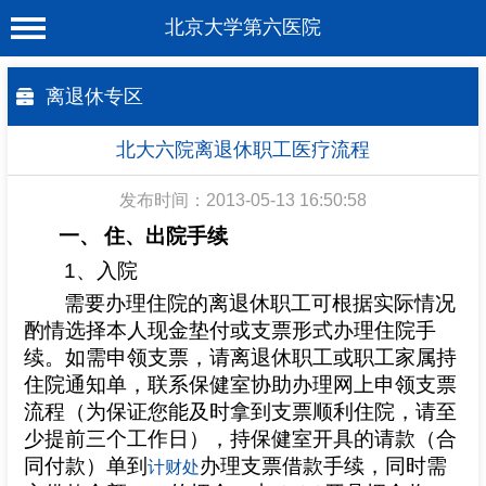
北京大学第六医院
首 页
离退休专区
医院概况
北大六院离退休职工医疗流程
工作动态
发布时间：2013-05-13 16:50:58
科室介绍
一、
住、出院手续
专家介绍
1
、入院
需要办理住院的离退休职工可根据实际情况
就诊服务
酌情选择本人现金垫付或支票形式办理住院手
科学研究
续。如需申领支票，请离退休职工或职工家属持
住院通知单，联系保健室协助办理网上申领支票
教育培训
流程（为保证您能及时拿到支票顺利住院，请至
健康科普
少提前三个工作日），持保健室开具的请款（合
同付款）单到
办理支票借款手续，同时需
计财处
合作支援