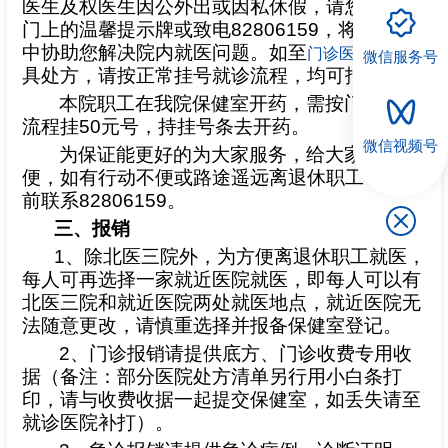
医生及权医生因公外出或因私休假，请您们留意
门上的温馨提示牌或致电
82806159
，将在电话
中协助您解决院内就医问题。如至
处开
门诊医生
微信服务号
具处方，请按正常挂号就诊流程，均可报销。
本院职工在我院保健室开药，需按门诊就诊
流程挂
50
元号，持挂号条去开药。
微信视频号
为保证能更好的为大家服务，给大家提供方
便，如有行动不便或路途遥远离退休职工，请提
前联系
82806159
。
三、报销
1
、除北医三院外，为方便离退休职工就医，
每人可再选择一家就近医院就医，即每人可以有
北医三院和就近医院两处就医地点，就近医院无
法随意更改，请慎重选择并报备保健室登记。
2
、门诊报销请提供底方、门诊收费专用收
据（备注：部分医院处方清单另行用小白条打
印，请与收费收据一起提交保健室，如丢失请至
就诊医院补打）。