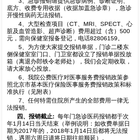
3
、急诊报销请提供急诊病例、诊断证明、
底方、收费专用收据（收据加盖急诊章），急诊
开慢性病药无法报销。
4
、大型检查项目（
CT
、
MRI
、
SPECT
、心
脏及血管造影、超声诊断）费用超过（含）
500
元，需向保健室报备登记，电话
82806159
。
5
、为方便大家提交报销单据，门诊二楼东
侧保健室
室门口、门卫室都设立了报销单据投放
箱（离退办郎铁令老师处），我们会定期收取，
请大家放心投放。
6
、我院公费医疗对医事服务费报销政策参
照北京市基本医疗保险医事服务费报销政策和标
准执行（见附表）
7
、任何特需住院所产生的全部费用一律无
法报销。
四、报销截止
:
每年门急诊医药报销都于次
年
1
月
14
日当天结束（举例说明：如收费单据日
期为
2017
年的，
2018
年
1
月
14
日后都将无法报
销，遇周六周日请将日期往前顺延）。