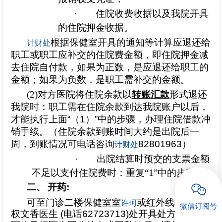
·
住院收费收据以及我院开具
的住院押金收据。
根据保健室开具的通知等计算应退还给
计财处
职工或职工应补交的住院费金额，即住院押金减
去住院自付款，如果为正数，是应退还给职工的
金额；如果为负数，是职工需补交的金额。
(2)
对方医院将住院余款以
转账汇款
形式退还
我院时：职工需在住院余款到达我院账户以后，
才能执行上面
“
（
1
）
”
中的步骤，办理住院借款冲
销手续。（住院余款到账时间大约是出院后一
周，到账情况可电话咨询
82801963
）
计财处
·
出院结算时预交的支票金额
不足以支付住院费时：重复“1”中的步骤。
二、
开药
:
可至门诊二楼保健室室
或红外线检查室
许珂
微信订阅号
权文香医生
(
电话
62723713)
处开具处方。如许