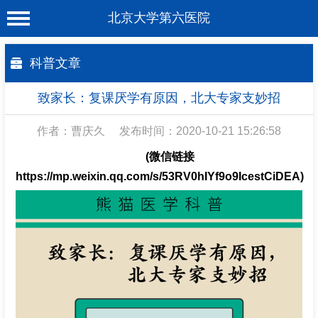
北京大学第六医院
首 页
科普文章
医院概况
致家长：复课厌学有原因，北大专家支妙招
工作动态
作者：曹庆久
发布时间：2020-10-21 15:26:58
科室介绍
(微信链接
专家介绍
https://mp.weixin.qq.com/s/53RV0hIYf9o9IcestCiDEA)
就诊服务
科学研究
教育培训
健康科普
合作支援