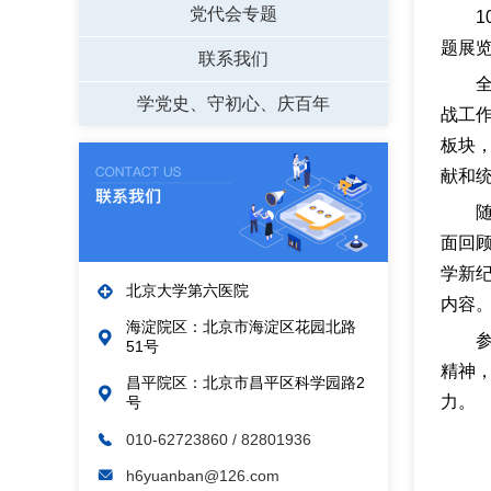
党代会专题
题展
联系我们
学党史、守初心、庆百年
战工作
板块
献和
面回
学新纪
北京大学第六医院
内容
海淀院区：北京市海淀区花园北路
51号
精神
昌平院区：北京市昌平区科学园路2
力。
号
010-62723860
/ 82801936
h6yuanban@126.com