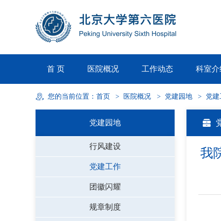
首 页
医院概况
工作动态
科室介
您的当前位置：
首页
>
医院概况
>
党建园地
>
党建
党建园地
行风建设
我
党建工作
团徽闪耀
规章制度