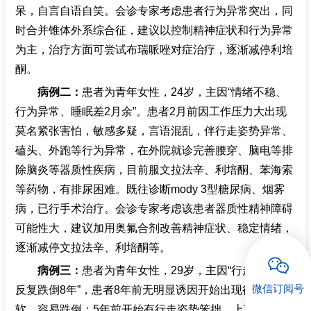
呆，自言自语自笑。会诊专家考虑患者行为异常突出，同
时合并锥体外系综合征，建议以控制精神症状和行为异常
为主，治疗方面可尝试布瑞哌唑对症治疗，逐渐减停利培
酮。
病例二：
患者为青年女性，24岁，主因“情绪不稳、
行为异常、睡眠差2月余”。患者2月前因工作压力大出现
莫名紧张害怕，敏感多疑，言语混乱，伴行走姿势异常、
磕头、外跑等行为异常，在外院就诊完善腰穿、脑电等排
除脑炎等器质性疾病，目前服文拉法辛、利培酮、苯海索
等药物，有排尿困难。既往诊断mody 3型糖尿病、烟雾
病，已行手术治疗。会诊专家考虑该患者器质性精神障碍
可能性大，建议加用奥氟合剂改善精神症状、稳定情绪，
逐渐减停文拉法辛、利培酮等。
病例三：
患者为青年女性，29岁，主因“行走不稳，
微信订阅号
反复跌倒8年”，患者8年前无明显诱因开始出现行走发
软、容易跌倒；5年前开始有行走姿势笨拙，上下楼明