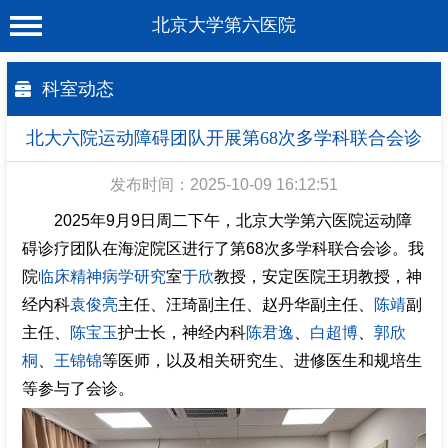
北京大学第六医院
首 页
科室动态
医院概况
北大六院运动障碍团队开展第68次多学科联合会诊
工作动态
发布时间：2025-10-09 16:12:51
科室介绍
2025年9月9日周二下午，北京大学第六医院运动障
专家介绍
碍诊疗团队在海淀院区进行了第68次多学科联合会诊。我
院
临床精神病学研究
室
于欣
教授，安定医院王玥教授，神
就诊服务
经内科
袁俊亮
主任、汪琦副主任、赵丹华副主任、
陈靖
副
科学研究
主任、
陈宝玉
护士长，神经内科
陈君逸
、
白超博
、
郭欣
教育培训
桐
、
王锦锦
等医师，以及相关研究生、进修医生和规培生
等参与了会诊。
健康科普
合作支援