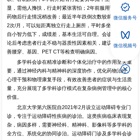
显，需他人搀扶，行走时紧张害怕；2年前服用调整情绪
药物后行走情况稍改善；最近半年跌倒次数较前增多，1-
微信服务号
2次/月，可以短距离独立行走上厕所，平时多坐着。患者
自小智力低下，成绩差，基本生活可自理。会诊专家经讨
论后考虑患者行走不稳与器质性因素相关，建议进一步完
微信视频号
善腰穿、基因、PET CT等检查明确病因。
多学科会诊在精准诊断和个体化治疗中的作用至关重
要，通过神经内科与精神科的深度协作，优化药物治疗、
心理干预和物理康复手段，有效改善患者的症状与生活质
量，充分展现了多学科诊疗模式在复杂病例管理中的核心
价值。
北京大学第六医院自2021年2月设立运动障碍专业门
诊，专注于运动障碍性疾病的诊治。这类疾病临床表现复
杂，病因多样，需要神经科、精神科、影像科等多学科的
全方位、系统化的协同诊治。运动障碍门诊及多学科会诊