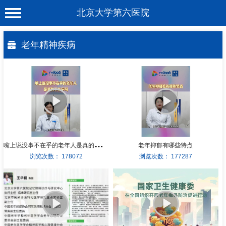
北京大学第六医院
首 页
老年精神疾病
医院概况
工作动态
科室介绍
专家介绍
就诊服务
嘴
上说没事不在乎的老年人是真的不在乎吗
老年抑郁有哪些特点
浏览次数：
178072
浏览次数：
177287
科学研究
教育培训
健康科普
合作支援