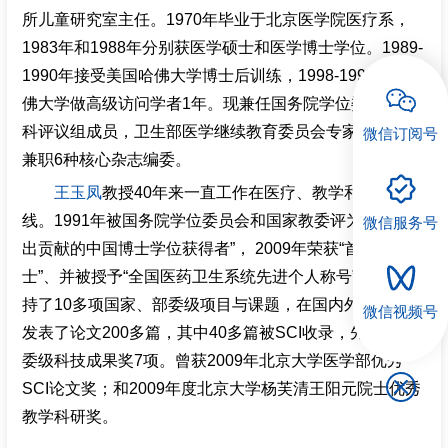
所儿童研究室主任。1970年毕业于北京医学院医疗系，
招聘专栏
1983年和1988年分别获医学硕士和医学博士学位。1989-
1990年接受美国哈佛大学博士后训练，1998-1999年返哈
佛大学做高级访问学者1年。现兼任国务院学位委员会学
科评议组成员，卫生部医学继续教育委员会专家组成员，
微信订阅号
兼职6种核心杂志编委。
王玉凤
教授40年来一直工作在医疗、教学和科研第一
线。1991年被国务院学位委员会和国家教委评为“做出突
微信服务号
出贡献的中国博士学位获得者”， 2009年荣获“首都健康卫
士”、并被授予“全国医药卫生系统先进个人称号”。先后主
持了10多项国家、部委级项目与课题，在国内外核心期刊
微信视频号
发表了论文200多篇，其中40多篇被SCI收录，先后获部
委级科技成果奖7项。曾获2009年北京大学医学部优秀
SCI论文奖；和2009年度北京大学杨芙清王阳元院士优秀
教学科研奖。