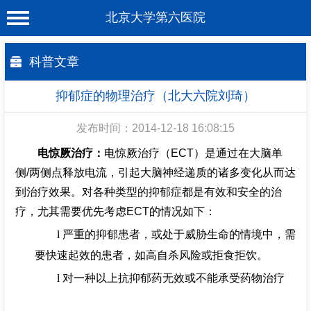
北京大学第六医院
首 页
科普文章
医院概况
抑郁症的物理治疗（北大六院刘琦）
工作动态
发布时间：2014-12-18 16:08:15
科室介绍
电惊厥治疗：
电惊厥治疗（
ECT
）是通过在大脑单
专家介绍
侧
/
两侧点释放电流，引起大脑神经递质的诸多变化从而达
到治疗效果。对各种类型的抑郁症都是
有效和安全的治
就诊服务
疗
，尤其需要优先考虑
ECT
的情况如下：
科学研究
l
严重的抑郁患者，或处于威胁生命的情境中，需
教育培训
要快速起效的患者，如高自杀风险或拒食拒饮。
l
对一种以上抗抑郁药无效或不能承受药物治疗
健康科普
合作支援