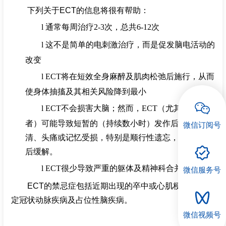
下列关于
ECT
的
信息将很有帮助：
招聘专栏
l
通常每周治疗
2-3
次，总共
6-12
次
l
这不是简单的电刺激治疗，而是促发脑电活动的
改变
l
ECT
将在短效全身麻醉及肌肉松弛后施行，从而
使身体抽搐及其相关风险降到最小
l
ECT
不会损害大脑；然而，
ECT
（尤其是老年患
者）可能导致短暂的（持续数小时）发作后意识不
微信订阅号
清、头痛或记忆受损，特别是顺行性遗忘，可在
3-6
月
后缓解。
l
ECT
很少导致严重的躯体及精神科合并症
微信服务号
ECT
的禁
忌症包括近期出现的卒中或心肌梗死，不稳
定冠状动脉疾病及占位性脑疾病。
微信视频号