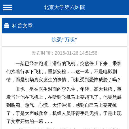
北京大学第六医院
首 页
科普文章
医院概况
惊恐“万状”
工作动态
发布时间：2015-01-26 14:51:56
科室介绍
一架已经在跑道上滑行的飞机，突然停止下来，乘客
专家介绍
们拎着行李下飞机，重新安检……这一幕，不是电影剧
情，而是机场真实发生的事情，飞机受到恐怖威胁了吗？
就诊服务
非也，坐在医生对面的李先生，年轻、高大魁梧，事
科学研究
发当时他在飞机上，在听到飞机马上要起飞了，他突然感
教育培训
到胸闷、憋气、心慌、大汗淋漓，感到自己马上要死掉
了，于是大声喊救命，机组人员吓得手足无措，于是出现
健康科普
了文章开始的一幕……
合作支援