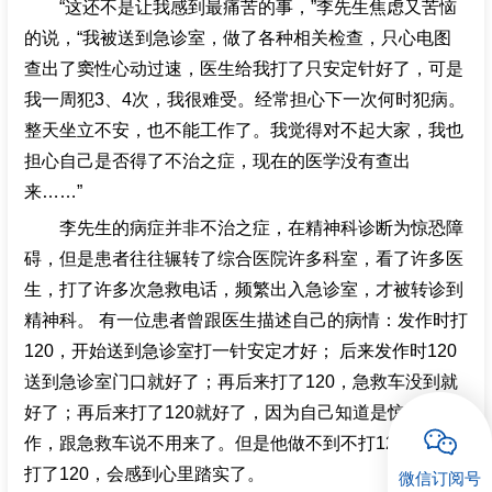
“这还不是让我感到最痛苦的事，”李先生焦虑又苦恼
的说，“我被送到急诊室，做了各种相关检查，只心电图
招聘专栏
查出了窦性心动过速，医生给我打了只安定针好了，可是
我一周犯3、4次，我很难受。经常担心下一次何时犯病。
整天坐立不安，也不能工作了。我觉得对不起大家，我也
担心自己是否得了不治之症，现在的医学没有查出
来……”
李先生的病症并非不治之症，在精神科诊断为惊恐障
碍，但是患者往往辗转了综合医院许多科室，看了许多医
生，打了许多次急救电话，频繁出入急诊室，才被转诊到
精神科。 有一位患者曾跟医生描述自己的病情：发作时打
120，开始送到急诊室打一针安定才好； 后来发作时120
送到急诊室门口就好了；再后来打了120，急救车没到就
好了；再后来打了120就好了，因为自己知道是惊恐发
作，跟急救车说不用来了。但是他做不到不打120，因为
打了120，会感到心里踏实了。
微信订阅号