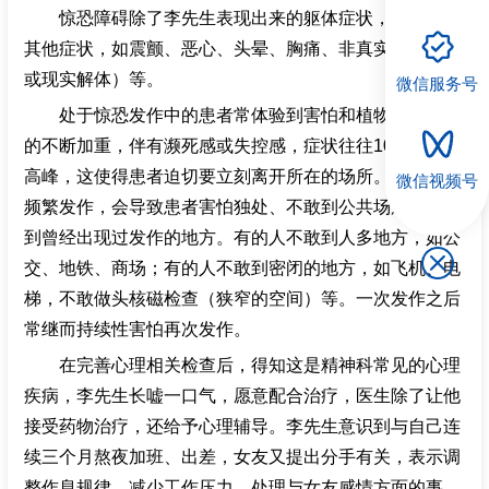
惊恐障碍除了李先生表现出来的躯体症状，还可以有
其他症状，如震颤、恶心、头晕、胸痛、非真实感（人格
或现实解体）等。
微信服务号
处于惊恐发作中的患者常体验到害怕和植物神经症状
的不断加重，伴有濒死感或失控感，症状往往10分钟达到
高峰，这使得患者迫切要立刻离开所在的场所。如果惊恐
微信视频号
频繁发作，会导致患者害怕独处、不敢到公共场所或回避
到曾经出现过发作的地方。有的人不敢到人多地方，如公
交、地铁、商场；有的人不敢到密闭的地方，如飞机、电
梯，不敢做头核磁检查（狭窄的空间）等。一次发作之后
常继而持续性害怕再次发作。
在完善心理相关检查后，得知这是精神科常见的心理
疾病，李先生长嘘一口气，愿意配合治疗，医生除了让他
接受药物治疗，还给予心理辅导。李先生意识到与自己连
续三个月熬夜加班、出差，女友又提出分手有关，表示调
整作息规律，减少工作压力，处理与女友感情方面的事