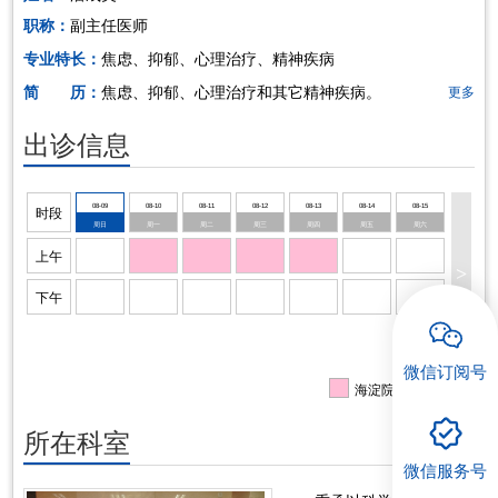
职称：
副主任医师
招聘专栏
专业特长：
焦虑、抑郁、心理治疗、精神疾病
简 历：
焦虑、抑郁、心理治疗和其它精神疾病。
更多
出诊信息
08-09
08-10
08-11
08-12
08-13
08-14
08-15
时段
周日
周一
周二
周三
周四
周五
周六
上午
>
下午
微信订阅号
海淀院区出诊信息
所在科室
微信服务号