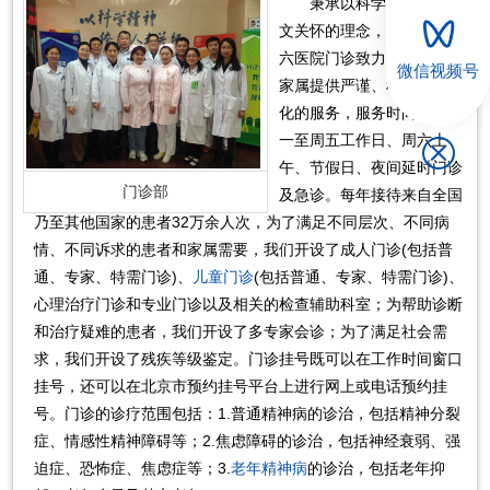
秉承以科学精神体现人
文关怀的理念，北京大学第
六医院门诊致力于为患者和
微信视频号
家属提供严谨、科学、人性
化的服务，服务时间包括周
一至周五工作日、周六上
午、节假日、夜间延时门诊
门诊部
及急诊。每年接待来自全国
乃至其他国家的患者32万余人次，为了满足不同层次、不同病
情、不同诉求的患者和家属需要，我们开设了成人门诊(包括普
通、专家、特需门诊)、
儿童门诊
(包括普通、专家、特需门诊)、
心理治疗门诊和专业门诊以及相关的检查辅助科室；为帮助诊断
和治疗疑难的患者，我们开设了多专家会诊；为了满足社会需
求，我们开设了残疾等级鉴定。门诊挂号既可以在工作时间窗口
挂号，还可以在北京市预约挂号平台上进行网上或电话预约挂
号。门诊的诊疗范围包括：1.普通精神病的诊治，包括精神分裂
症、情感性精神障碍等；2.焦虑障碍的诊治，包括神经衰弱、强
迫症、恐怖症、焦虑症等；3.
老年精神病
的诊治，包括老年抑