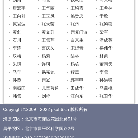
刘靖
马弘
钱秋谨
司天梅
唐宏宇
王华丽
王锦霞
王希林
王向群
王玉凤
姚贵忠
于欣
原岩波
张大荣
张岱
张鸿燕
黄剑
黄文升
康复门诊
梁军
石川
王雪芹
白京生
潘成英
李涛
曹庆久
宋煜青
岳伟华
双梅
杨莉
陆林
林凯
朱玥
许珂
杨栋
董问天
马宁
易嘉龙
程章
李雪
孙黎
康岚
邱宇甲
孙洪强
南振国
儿童普通
田成华
马燕桃
韩雪
刘粹
汪向东
张卫华
Copyright ©2009 - 2022 pkuh6.cn 版权所有
海淀院区：北京市海淀区花园北路51号
昌平院区：北京市昌平区科学园路2号