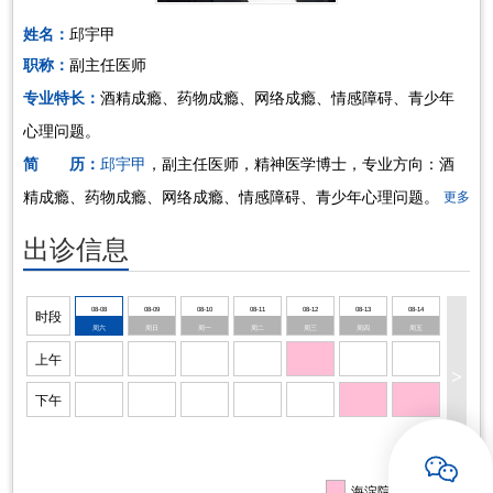
姓名：
邱宇甲
招聘专栏
职称：
副主任医师
专业特长：
酒精成瘾、药物成瘾、网络成瘾、情感障碍、青少年
心理问题。
简 历：
邱宇甲
，副主任医师，精神医学博士，专业方向：酒
精成瘾、药物成瘾、网络成瘾、情感障碍、青少年心理问题。
更多
出诊信息
08-08
08-09
08-10
08-11
08-12
08-13
08-14
时段
周六
周日
周一
周二
周三
周四
周五
上午
>
下午
海淀院区出诊信息