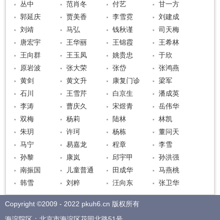
丛中
范肖冬
付艺
甘一方
郭延庆
贾美香
李雪霓
刘建成
刘靖
马弘
钱秋谨
司天梅
唐宏宇
王华丽
王锦霞
王希林
王向群
王玉凤
姚贵忠
于欣
原岩波
张大荣
张岱
张鸿燕
黄剑
黄文升
康复门诊
梁军
石川
王雪芹
白京生
潘成英
李涛
曹庆久
宋煜青
岳伟华
双梅
杨莉
陆林
林凯
朱玥
许珂
杨栋
董问天
马宁
易嘉龙
程章
李雪
孙黎
康岚
邱宇甲
孙洪强
南振国
儿童普通
田成华
马燕桃
韩雪
刘粹
汪向东
张卫华
Copyright ©2009 - 2022 pkuh6.cn 版权所有
海淀院区：北京市海淀区花园北路51号