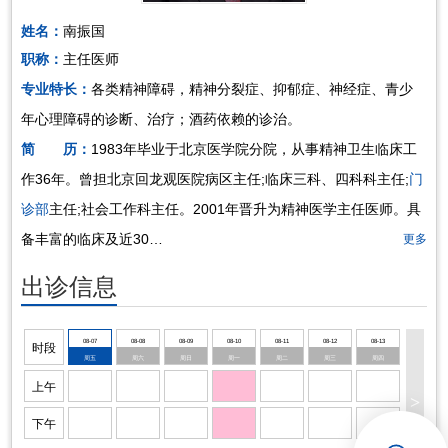
姓名：
南振国
招聘专栏
职称：
主任医师
专业特长：
各类精神障碍，精神分裂症、抑郁症、神经症、青少
年心理障碍的诊断、治疗；酒药依赖的诊治。
简 历：
1983年毕业于北京医学院分院，从事精神卫生临床工
作36年。曾担北京回龙观医院病区主任;临床三科、四科科主任;
门
诊部
主任;社会工作科主任。2001年晋升为精神医学主任医师。具
备丰富的临床及近30…
更多
出诊信息
08-07
08-08
08-09
08-10
08-11
08-12
08-13
时段
周五
周六
周日
周一
周二
周三
周四
上午
>
下午