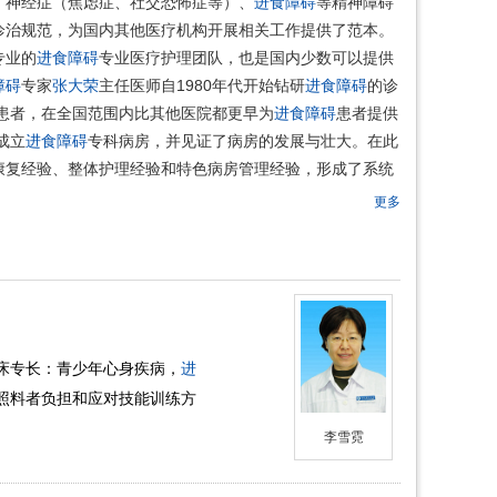
、神经症（焦虑症、社交恐怖症等）、
进食障碍
等精神障碍
诊治规范，为国内其他医疗机构开展相关工作提供了范本。
专业的
进食障碍
专业医疗护理团队，也是国内少数可以提供
障碍
专家
张大荣
主任医师自1980年代开始钻研
进食障碍
的诊
患者，在全国范围内比其他医院都更早为
进食障碍
患者提供
成立
进食障碍
专科病房，并见证了病房的发展与壮大。在此
康复经验、整体护理经验和特色病房管理经验，形成了系统
更多
床专长：青少年心身疾病，
进
照料者负担和应对技能训练方
李雪霓