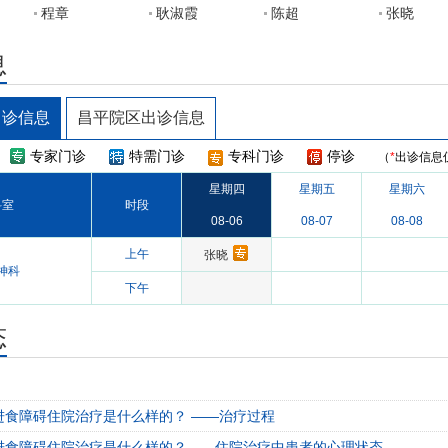
程章
耿淑霞
陈超
张晓
息
出诊信息
昌平院区出诊信息
专家门诊
特需门诊
专科门诊
停诊
（
*
出诊信息
星期四
星期五
星期六
科室
时段
08-06
08-07
08-08
上午
张晓
神科
下午
态
进食障碍住院治疗是什么样的？ ——治疗过程
进食障碍住院治疗是什么样的？——住院治疗中患者的心理状态