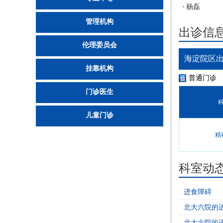
杨磊
管理机构
出诊信
伦理委员会
海淀院区
挂靠机构
普通门诊
门诊医生
儿童门诊
精
科室动
进食障碍
北大六院的
北大六院的