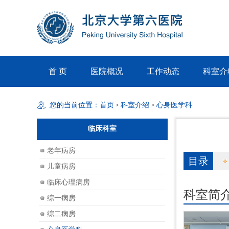
首 页
医院概况
工作动态
科室介
您的当前位置：
首页
科室介绍
心身医学科
>
>
临床科室
老年病房
目录
儿童病房
临床心理病房
科室简
综一病房
综二病房