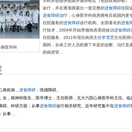
学科从创设伊始就开展抑郁症（包括双相抑郁）
诊疗，并在逐渐摸索出一套完整的
进食障碍
住院
进食障碍
治疗：心身医学科病房拥有目前国内更
住院服务的
进食障碍
诊疗机构。全国著名的
进食
疗技术，2004年开始带领病房系统收治
进食障碍
住院服务。2011年现任病房主任
李雪霓
主任医师
期间，全体工作人员积累了丰富的诊断、治疗及
心身医学科
的病房管…
家
心身疾病，
进食障碍
，情感障碍。
，女，精神科医生，医学博士，主任医师，北大六院心身医学科主任。临
障碍。科研方面：从事
进食障碍
诊疗相关研究。近年研究集中在
进食障碍
：从事…