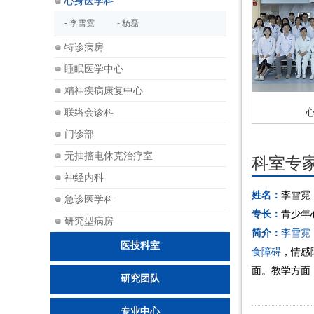
心身医学科
- 李雪霓
- 杨磊
特诊病房
睡眠医学中心
精神疾病康复中心
联络会诊科
门诊部
无抽搐电休克治疗室
科室专
神经内科
姓名：
李雪霓
急诊医学科
专长：
青少年
研究型病房
简介：
李雪霓
医技科室
食障碍
，情感
面。教学方面
研究团队
专业中心