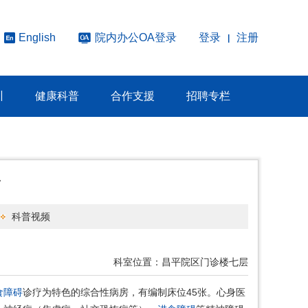
院内办公OA登录
登录
注册
English
|
训
健康科普
合作支援
招聘专栏
科
科普视频
科室位置：
昌平院区门诊楼七层
食障碍
诊疗为特色的综合性病房，有编制床位45张。心身医