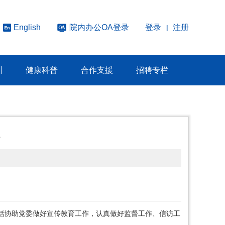
院内办公OA登录
登录
注册
English
|
训
健康科普
合作支援
招聘专栏
室
括协助党委做好宣传教育工作，认真做好监督工作、信访工