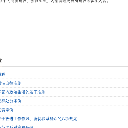
作中的制度建设、会议组织、内部管理与自身建设等多项内容。
章
章程
廉洁自律准则
下党内政治生活的若干准则
纪律处分条例
问责条例
关于改进工作作风、密切联系群众的八项规定
行节约反对浪费条例