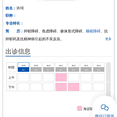
姓名：
许珂
招聘专栏
职称：
专业特长：
简 历：
抑郁障碍、焦虑障碍、躯体形式障碍、
睡眠障碍
、抗
抑郁药及抗精神病引起的不良反应。
更多
出诊信息
08-08
08-09
08-10
08-11
08-12
08-13
08-14
时段
周六
周日
周一
周二
周三
周四
周五
上午
>
下午
海淀院区出诊信息
微信订阅号