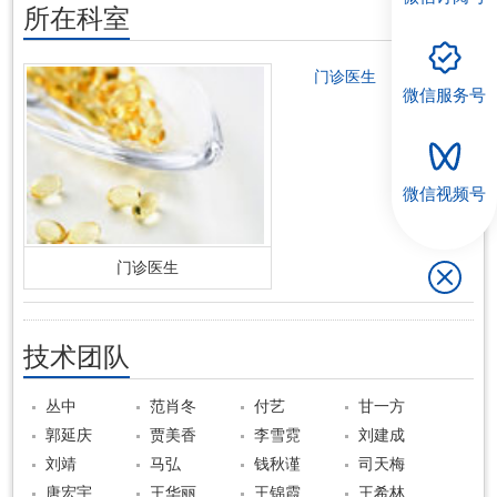
所在科室
门诊医生
微信服务号
微信视频号
门诊医生
技术团队
丛中
范肖冬
付艺
甘一方
郭延庆
贾美香
李雪霓
刘建成
刘靖
马弘
钱秋谨
司天梅
唐宏宇
王华丽
王锦霞
王希林