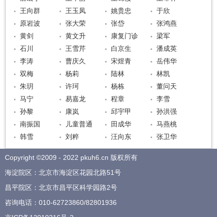
王向群
王玉凤
姚贵忠
于欣
原岩波
张大荣
张岱
张鸿燕
黄剑
黄文升
康复门诊
梁军
石川
王雪芹
白京生
潘成英
李涛
曹庆久
宋煜青
岳伟华
双梅
杨莉
陆林
林凯
朱玥
许珂
杨栋
董问天
马宁
易嘉龙
程章
李雪
孙黎
康岚
邱宇甲
孙洪强
南振国
儿童普通
田成华
马燕桃
韩雪
刘粹
汪向东
张卫华
Copyright ©2009 - 2022 pkuh6.cn 版权所有
海淀院区：北京市海淀区花园北路51号
昌平院区：北京市昌平区科学园路2号
咨询电话：
010-62723860
/
82801936