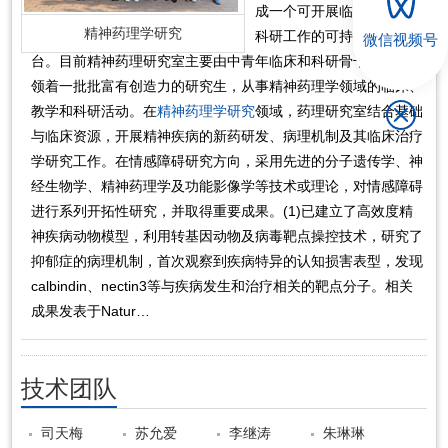
成一个可开展临床、教学和
精神药理学研究
科研工作的可持续发展平
微信视频号
台。目前精神药理研究室主要由中青年临床和科研骨干组成，带
领着一批批富有创造力的研究生，从事精神药理学领域的临床、
教学和科研活动。在
精神药理学研究
领域，药理研究室结合基础
与临床资源，开展精神疾病的新药研发、病理机制及其临床治疗
学研究工作。在情感障碍研究方向，采用先进的分子遗传学、神
经生物学、精神药理学及功能影像学等技术或理论，对情感障碍
进行系列开拓性研究，并取得重要成果。(1)已建立了高效度精
神疾病动物模型，利用转基因动物及病毒靶点操控技术，研究了
抑郁症的病理机制，首次观察到疾病特异的认知损害表型，发现
calbindin、nectin3等与疾病发生和治疗相关的靶点分子。相关
成果发表于Natur…
技术团队
司天梅
苏允爱
李继涛
朱琳琳