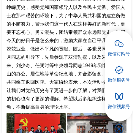
峥嵘历史，感受党和国家领导人以及各民主党派、爱国人
招聘专栏
士在那种艰苦的环境下，为了中华人民共和国的建立所做
的不懈努力，警示我们这一代人在这样美好的新时代，更
要不忘初心、勇立潮头，团结带领群众永远跟党走，牢记
今天的好日子是怎么来的，激励大家在自己平凡的岗位上
兢兢业业，做出不平凡的贡献。随后，各党员同志在李春
微信订阅号
月同志的引导下，先后参观了双清别墅，以及朱德、周恩
来、刘少奇、任弼时等中央领导同志1949年到北京时在香
山的办公、居住地等革命纪念地，并合影留念。最后大家
微信服务号
共同乘车返回医院。大家纷纷表示，本次活动收获很大，
让我们对党的历史有了更进一步的了解，对我们共产党人
的初心也有了更深的理解。希望以后多组织这样的教育活
微信视频号
动，不断提高自身的理论水平。