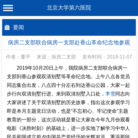
北京大学第六医院
首 页
要闻
医院概况
病房二支部联合病房一支部赴香山革命纪念地参观
工作动态
作者：董平
来源：病房二支部
发布时间：2019-11-07
科室介绍
2019年10月20日上午，我院病房二支部联合病房一
专家介绍
支部到香山参观双清别墅等革命纪念地。上午八点各党员
同志集合出发，八点四十分左右到达香山公园，大家一起
就诊服务
步行向双清别墅行进。来到双清别墅入口处，
李雪
同志向
科学研究
大家讲述了关于双清别墅的历史故事，指出这次参观学习
教育培训
即是本月主题党日活动，也是“不忘初心、牢记使命”主题
教育的一部分，这次活动就是要让大家在今年九月份观看
健康科普
电影《决胜时刻》的基础上，进一步实地了解学习中华人
合作支援
民共和国成立前夕中国共产党经历的光辉岁月，重温那段