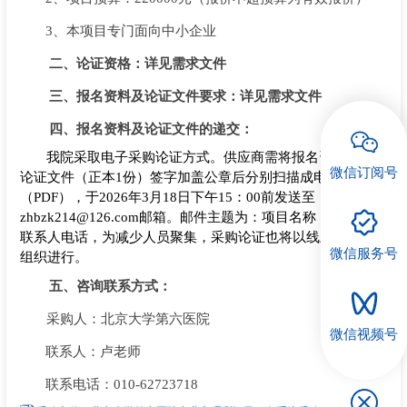
3、本项
目专门面向中小企业
招聘专栏
二、
论证资格：详见需求文件
三、
报名资料及论证文件要求：详见需求文件
四
、
报名资料及论证
文件
的
递交：
我院采取电子采购论证方式。供应商需将报名资料、采购
微信订阅号
论证文件（正本1份）签字加盖公章后分别扫描成电子版格式
（PDF），于202
6
年
3
月
18
日下午15：00前发送至
zhbzk214@126.com邮箱。邮件主题为：项目名称，邮件需附
联系人电话，为减少人员聚集，采购论证也将以线上的形式
微信服务号
组织进行。
五
、
咨询
联系方式：
采购人：北京大学第六医院
微信视频号
联系人：
卢
老师
联系电话：010-627237
18