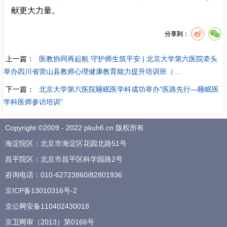
献更大力量。
分享到：
上一篇：
医教协同再起航 守护师生筑平安 | 北京大学第六医院牵头
举办四川省营山县教师心理健康教育能力提升培训班（…
下一篇：
北京大学第六医院睡眠医学科成功举办“医路先行—睡眠医
学科医师参访培训”
Copyright ©2009 - 2022 pkuh6.cn 版权所有
海淀院区：北京市海淀区花园北路51号
昌平院区：北京市昌平区科学园路2号
咨询电话：
010-62723860
/
82801936
京ICP备13010316号-2
京公网安备110402430018
京卫网审（2013）第0166号