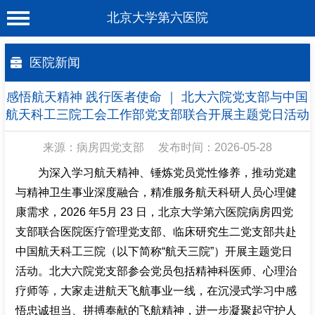
北京大学第六医院
首 页
医院新闻
医院概况
感悟航天精神 践行医者使命 ｜ 北大六院党支部与中国
工作动态
航天科工三院工会工作部党支部联合开展主题党日活动
科室介绍
来源：病房四党支部
发布时间：2026-05-28
专家介绍
为深入学习航天精神、锤炼党员党性修养，推动党建
与精神卫生事业深度融合，精准服务航天科研人员心理健
就诊服务
康需求，2026 年5月 23 日，北京大学第六医院病房四党
科学研究
支部联合医院医疗管理党支部、临床研究生二党支部共赴
中国航天科工三院（以下简称“航天三院”）开展主题党日
教育培训
活动。北大六院党支部参会党员包括精神科医师、心理治
健康科普
疗师等，大家走进航天飞航事业一线，在沉浸式学习中感
悟忠诚担当、拼搏奉献的飞航精神，进一步凝聚起守护人
合作支援