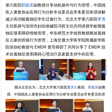
第六医院
郭延庆
副教授分享动机操作与行为管理，中国残
疾人康复协会应用行为分析专业委员会常务委员朱璟讲解
减少高功能孤独症学生过激行为，北京大学第六医院
李雪
主任医师与深圳市妇幼保健院冯哲主任共同讲授学龄期孤
独症谱系障碍情绪管理，华东师范大学徐胜教授阐述孤独
症儿童的班级行为管理，上海交通大学医学院附属新华医
院张劲松教授与 EMDR 督导师茆丁共同分享了 EMDR 技
术在孤独症谱系障碍心理治疗及家庭支持中的应用。
图从左至右为：北京大学第六医院
曹庆久
教授、
郭延庆
副教
授、中国残疾人康复协会应用行为分析专业委员会常务委员朱璟