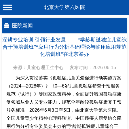
北京大学第六医院
首 页
医院新闻
医院概况
深耕专业培训 引领行业发展 ——“学龄期孤独症儿童综
工作动态
合干预培训班”“应用行为分析基础理论与临床应用规范
化培训班”在北京举办
科室介绍
来源：儿童心理卫生中心
发布时间：2026-06-15
专家介绍
为深入贯彻落实《孤独症儿童关爱促进行动实施方案
就诊服务
（2024—2028年）》《0—6岁儿童孤独症筛查干预服务
科学研究
规范（试行）》等国家政策精神，全面提升我国孤独症康
复领域从业人员专业能力，规范全年龄段孤独症康复干预
教育培训
服务标准，2026年6月3日至5日，由北京大学第六医院、
健康科普
全国儿童青少年精神心理科联盟、中国残疾人康复协会应
用行为分析专业委员会主办的“学龄期孤独症儿童综合干
合作支援