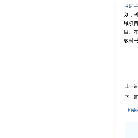
神病
划，科
域项
目。在国
教科
上一篇
下一篇
相关