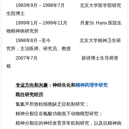
1993
年
9
月
– 1998
年
7
月
北京大学医学部研究
生院博士
1999
年
1
月
– 1999
年
11
月
丹麦
St. Hans
医院生
物精神病研究所
1998
年
8
月
–
至今
北京大学精神卫生研
究所，主治医师、研究员、教授
2007
年
7
月
获得博士生导师资
格
专业方向和兴趣
：神经生化和
精神药理学研究
既往研究经历
氯氮平所致粒细胞缺乏症机制研究；
精神分裂症谷氨酸功能低下动物模型研究；
精神分裂症的神经发育异常机制研究，以及抗精神病