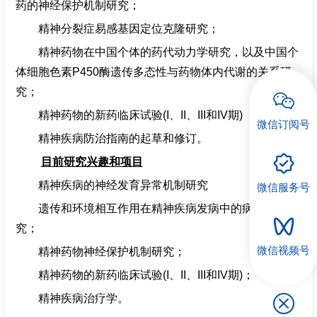
药的神经保护机制研究；
精神分裂症易感基因定位克隆研究；
精神药物在中国个体的药代动力学研究，以及中国个
体细胞色素
P450
酶遗传多态性与药物体内代谢的关系研
究；
精神药物的新药临床试验
(I
、
II
、
III
和
IV
期
)
微信订阅号
精神疾病防治指南的起草和修订。
目前研究兴趣和项目
精神疾病的神经发育异常机制研究
微信服务号
遗传和环境相互作用在精神疾病发病中的病理机制研
究；
微信视频号
精神药物神经保护机制研究；
精神药物的新药临床试验
(I
、
II
、
III
和
IV
期
)
；
精神疾病治疗学。