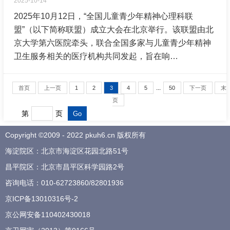
2025-10-14
2025年10月12日，“全国儿童青少年精神心理科联
盟”（以下简称联盟）成立大会在北京举行。该联盟由北
京大学第六医院牵头，联合全国多家与儿童青少年精神
卫生服务相关的医疗机构共同发起，旨在响…
...
首页
上一页
1
2
3
4
5
50
下一页
末
页
第
页
Copyright ©2009 - 2022 pkuh6.cn 版权所有
海淀院区：北京市海淀区花园北路51号
昌平院区：北京市昌平区科学园路2号
咨询电话：
010-62723860
/
82801936
京ICP备13010316号-2
京公网安备110402430018