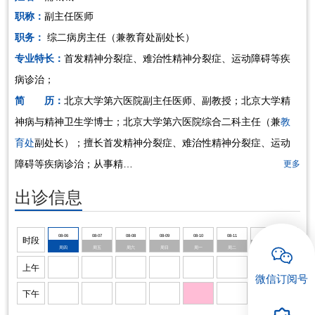
职称：
副主任医师
招聘专栏
职务：
综二病房主任（兼教育处副处长）
专业特长：
首发精神分裂症、难治性精神分裂症、运动障碍等疾
病诊治；
简 历：
北京大学第六医院副主任医师、副教授；北京大学精
神病与精神卫生学博士；北京大学第六医院综合二科主任（兼
教
育处
副处长）；擅长首发精神分裂症、难治性精神分裂症、运动
障碍等疾病诊治；从事精…
更多
出诊信息
08-06
08-07
08-08
08-09
08-10
08-11
08-12
时段
周四
周五
周六
周日
周一
周二
周三
上午
>
微信订阅号
下午