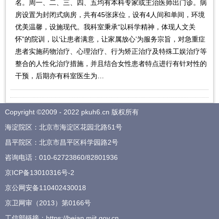
名。周一、二、三、四、五均有本科专家或主治医师出门诊。病
房设置为封闭式病房，共有45张床位，设有4人间和单间，环境
优美温馨，设施现代。我科室秉承“以科学精神，体现人文关
怀”的院训，以‘让患者满意，让家属放心’为服务宗旨，对急重症
患者实施药物治疗、心理治疗、行为矫正治疗及特殊工娱治疗等
整合的人性化治疗措施，并且结合女性患者特点进行有针对性的
干预，后期亦有科室医生为…
Copyright ©2009 - 2022 pkuh6.cn 版权所有
海淀院区：北京市海淀区花园北路51号
昌平院区：北京市昌平区科学园路2号
咨询电话：
010-62723860
/
82801936
京ICP备13010316号-2
京公网安备110402430018
京卫网审（2013）第0166号
工信部链接：
https://beian.miit.gov.cn